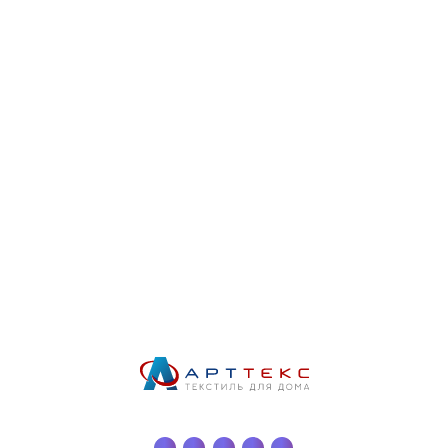
Комплект подушек 70х70см (2шт),
Главная /
Подушки /
наполнитель - лебяжий пух
Наличие