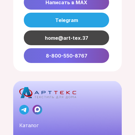
Написать в MAX
Telegram
home@art-tex.37
8-800-550-8767
Каталог