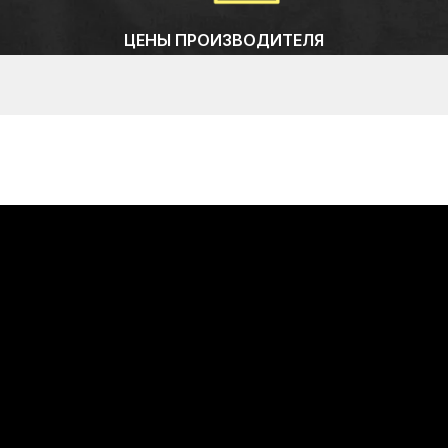
ЦЕНЫ ПРОИЗВОДИТЕЛЯ
Собственное производство - работаем без
посредников и экономим ваш бюджет!
Закладываем % на усадку за наш счет.
Индивидуальные условия сотрудничества.
Бесплатно наносим цветомаркировки на изделия!
БЕСПЛАТНОЕ ХРАНЕНИЕ ДЛЯ ОТКРЫВАЮЩИХСЯ
ГОСТИНИЦ
Мы можем бесплатно хранить у себя на складе