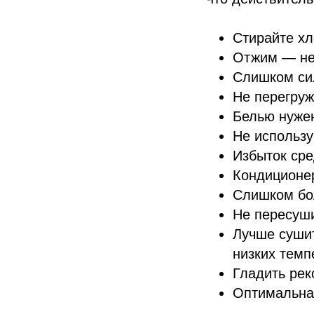
Стирайте хл
Отжим — не
Слишком сил
Не перегру
Белью нужен
Не использ
Избыток сре
Кондиционе
Слишком бол
Не пересуш
Лучше суши
низких темп
Гладить рек
Оптимальная