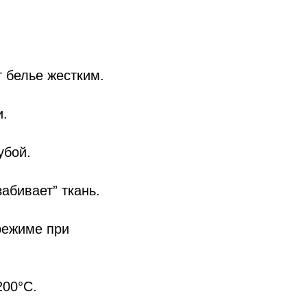
 белье жестким.
и.
убой.
абивает” ткань.
режиме при
200°C.