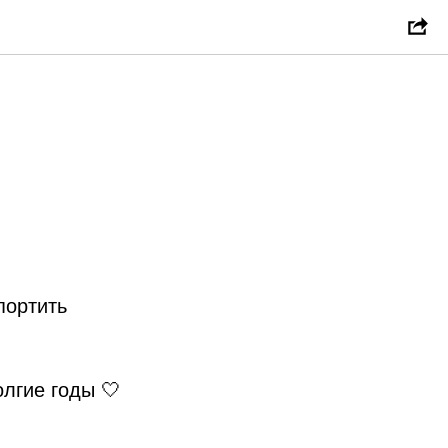
портить
олгие годы 🤍