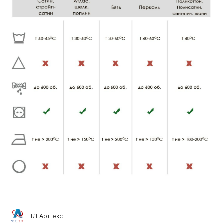
ТД АртТекс